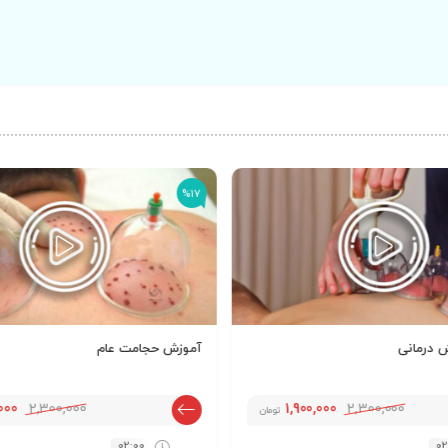
%17
 درمانی
آموزش حجامت عام
,000
2,300,000
1,900,000
2,300,000
تومان
02:00
02