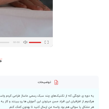
برای
افزایش
00:00
یا
کاهش
صدا
از
کلیدهای
0
بالا
و
پایین
استفاده
کنید.
توضیحات
یه دوره ی خونگی که از تکنیک‌های چند سبک رسمی ماساژ طراحی کردم واسه اف
هرکدوم از اطرافیان این افراد مسن میتونن این آموزش ها رو ببینند و کار یه ما
هر مشکل یا سوالی هم بود واسه من ارسال کنید تا بهتون کمک کنم.